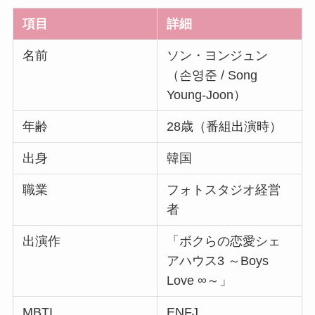
項目
詳細
名前
ソン・ヨンジュン
（손영준 / Song
Young-Joon）
年齢
28歳（番組出演時）
出身
韓国
職業
フォトスタジオ経営
者
出演作
「ボクらの恋愛シェ
アハウス3 ～Boys
Love ∞～」
MBTI
ENFJ